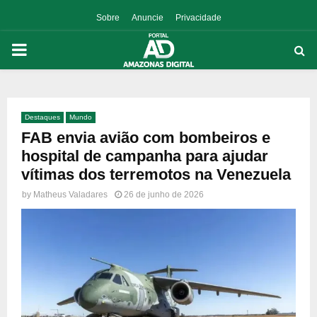
Sobre
Anuncie
Privacidade
PRIMARY
MENU
Destaques
Mundo
p
FAB envia avião com bombeiros e
hospital de campanha para ajudar
vítimas dos terremotos na Venezuela
by
Matheus Valadares
26 de junho de 2026