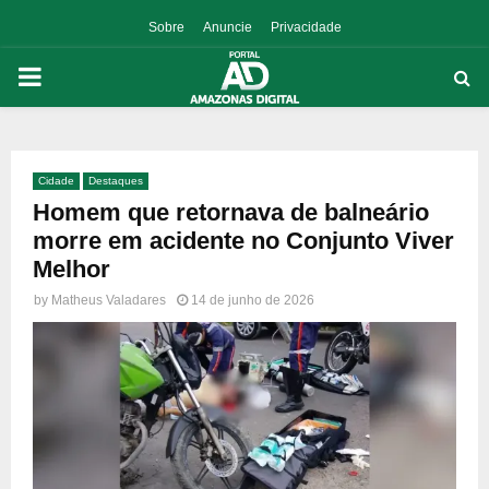
Sobre
Anuncie
Privacidade
PRIMARY
MENU
Cidade
Destaques
p
Homem que retornava de balneário
morre em acidente no Conjunto Viver
Melhor
by
Matheus Valadares
14 de junho de 2026