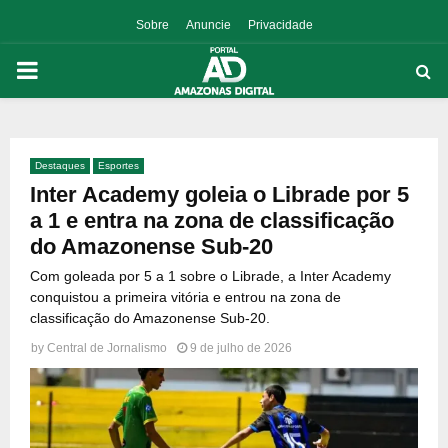
Sobre
Anuncie
Privacidade
PRIMARY
MENU
Destaques
Esportes
p
Inter Academy goleia o Librade por 5
a 1 e entra na zona de classificação
do Amazonense Sub-20
Com goleada por 5 a 1 sobre o Librade, a Inter Academy
conquistou a primeira vitória e entrou na zona de
classificação do Amazonense Sub-20.
by
Central de Jornalismo
9 de julho de 2026