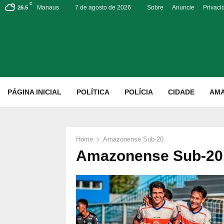
C
Manaus
7 de agosto de 2026
Sobre
Anuncie
Privaci
26.5
p
PÁGINA INICIAL
POLÍTICA
POLÍCIA
CIDADE
AM
Home
Amazonense Sub-20
Amazonense Sub-20