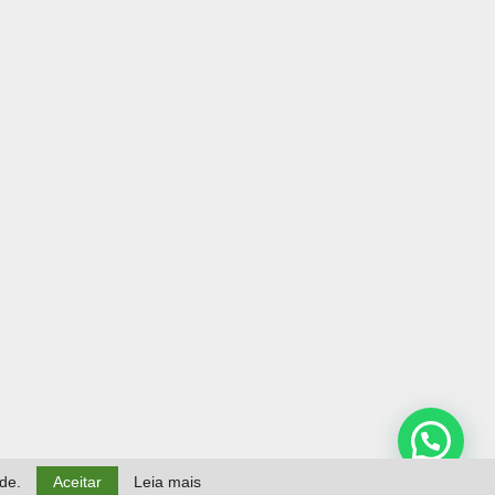
ade.
Aceitar
Leia mais