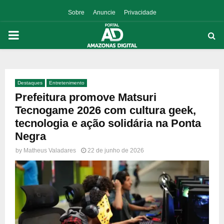
Sobre
Anuncie
Privacidade
PRIMARY
MENU
Destaques
Entretenimento
p
Prefeitura promove Matsuri
Tecnogame 2026 com cultura geek,
tecnologia e ação solidária na Ponta
Negra
by
Matheus Valadares
22 de junho de 2026