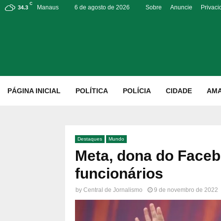
C
Manaus
6 de agosto de 2026
Sobre
Anuncie
Privac
34.3
p
PÁGINA INICIAL
POLÍTICA
POLÍCIA
CIDADE
AM
Destaques
Mundo
Meta, dona do Faceb
funcionários
by
Central de Jornalismo
9 de novembro de 2022