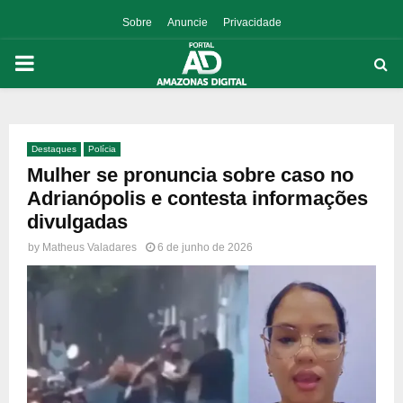
Sobre
Anuncie
Privacidade
PRIMARY
MENU
Destaques
Polícia
p
Mulher se pronuncia sobre caso no
Adrianópolis e contesta informações
divulgadas
by
Matheus Valadares
6 de junho de 2026