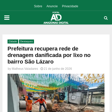
Sobre
Anuncie
Privacidade
PRIMARY
MENU
Cidade
Destaques
p
Prefeitura recupera rede de
drenagem danificada por lixo no
bairro São Lázaro
by
Matheus Valadares
21 de junho de 2026