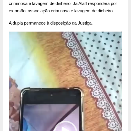
criminosa e lavagem de dinheiro. Já Alaff responderá por
extorsão, associação criminosa e lavagem de dinheiro.
A dupla permanece à disposição da Justiça.
T
o
c
a
d
o
r
d
e
v
í
d
e
o