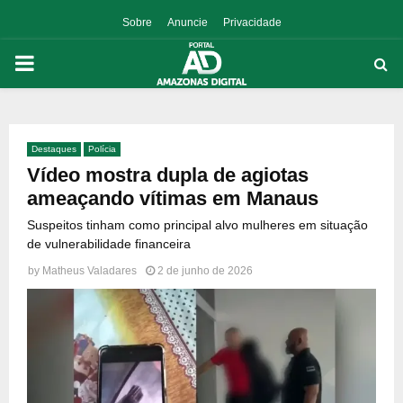
Sobre
Anuncie
Privacidade
PRIMARY
MENU
Destaques
Polícia
p
Vídeo mostra dupla de agiotas
ameaçando vítimas em Manaus
Suspeitos tinham como principal alvo mulheres em situação
de vulnerabilidade financeira
by
Matheus Valadares
2 de junho de 2026