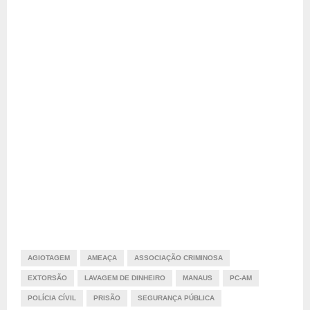
AGIOTAGEM
AMEAÇA
ASSOCIAÇÃO CRIMINOSA
EXTORSÃO
LAVAGEM DE DINHEIRO
MANAUS
PC-AM
POLÍCIA CÍVIL
PRISÃO
SEGURANÇA PÚBLICA