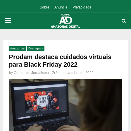
Sobre
Anuncie
Privacidade
PRIMARY
MENU
Amazonas
Destaques
p
Prodam destaca cuidados virtuais
para Black Friday 2022
by
Central de Jornalismo
8 de novembro de 2022