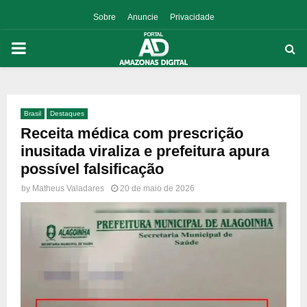
Sobre
Anuncie
Privacidade
PRIMARY
MENU
Brasil
Destaques
p
Receita médica com prescrição
inusitada viraliza e prefeitura apura
possível falsificação
by
Matheus Valadares
20 de maio de 2026