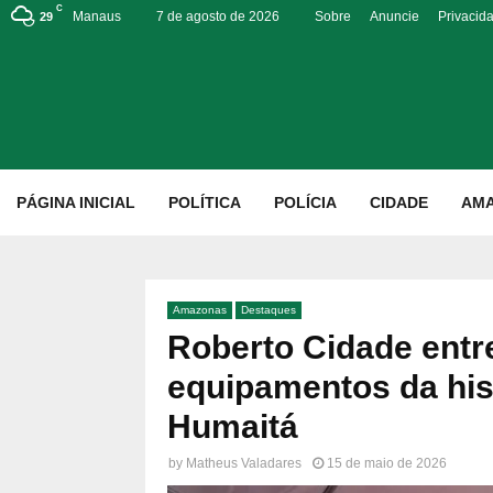
C
Manaus
7 de agosto de 2026
Sobre
Anuncie
Privacid
29
p
PÁGINA INICIAL
POLÍTICA
POLÍCIA
CIDADE
AM
Amazonas
Destaques
Roberto Cidade entr
equipamentos da hist
Humaitá
by
Matheus Valadares
15 de maio de 2026