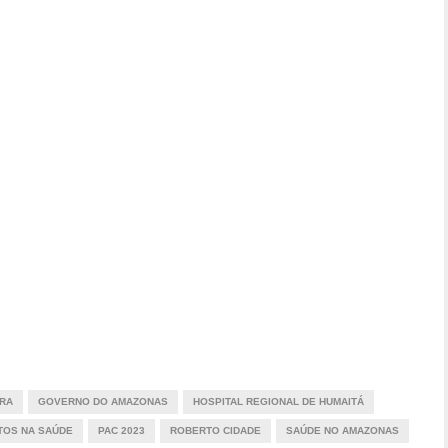
IRA
GOVERNO DO AMAZONAS
HOSPITAL REGIONAL DE HUMAITÁ
TOS NA SAÚDE
PAC 2023
ROBERTO CIDADE
SAÚDE NO AMAZONAS