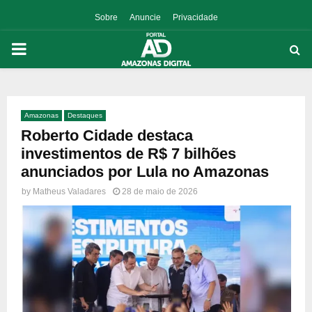
Sobre
Anuncie
Privacidade
PRIMARY
MENU
Amazonas
Destaques
p
Roberto Cidade destaca
investimentos de R$ 7 bilhões
anunciados por Lula no Amazonas
by
Matheus Valadares
28 de maio de 2026