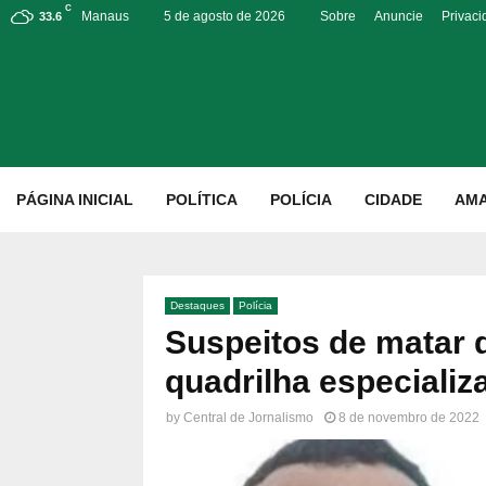
C
Manaus
5 de agosto de 2026
Sobre
Anuncie
Privac
33.6
p
PÁGINA INICIAL
POLÍTICA
POLÍCIA
CIDADE
AM
Destaques
Polícia
Suspeitos de matar 
quadrilha especializ
by
Central de Jornalismo
8 de novembro de 2022