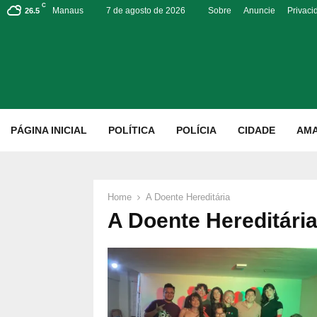
C
Manaus
7 de agosto de 2026
Sobre
Anuncie
Privaci
26.5
p
PÁGINA INICIAL
POLÍTICA
POLÍCIA
CIDADE
AM
Home
A Doente Hereditária
A Doente Hereditári