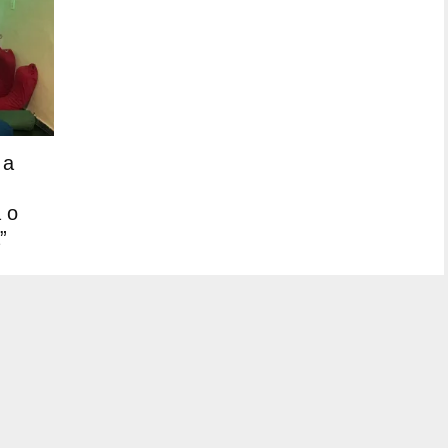
 a
a o
”