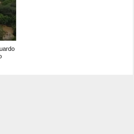
duardo
o