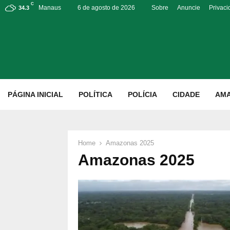
C
Manaus
6 de agosto de 2026
Sobre
Anuncie
Privac
34.3
p
PÁGINA INICIAL
POLÍTICA
POLÍCIA
CIDADE
AM
Home
Amazonas 2025
Amazonas 2025