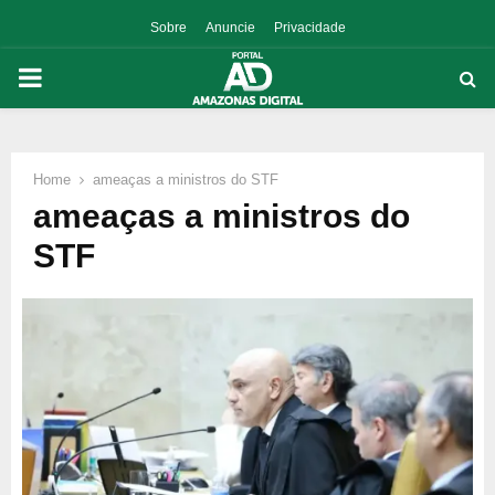
Sobre
Anuncie
Privacidade
PRIMARY
MENU
Home
ameaças a ministros do STF
p
ameaças a ministros do
STF