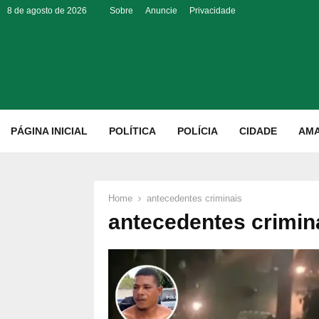
8 de agosto de 2026
Sobre
Anuncie
Privacidade
p
PÁGINA INICIAL
POLÍTICA
POLÍCIA
CIDADE
AM
Home
antecedentes criminais
antecedentes crimin