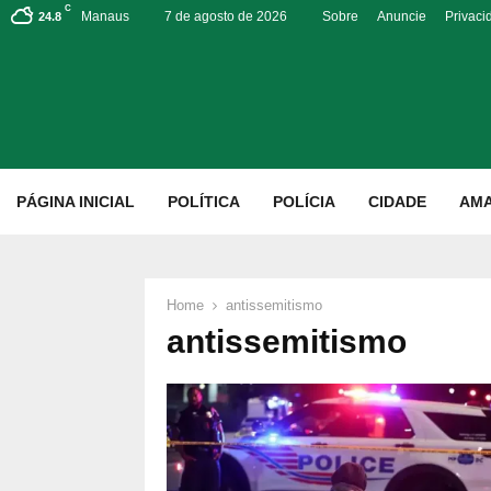
C
Manaus
7 de agosto de 2026
Sobre
Anuncie
Privaci
24.8
p
PÁGINA INICIAL
POLÍTICA
POLÍCIA
CIDADE
AM
Home
antissemitismo
antissemitismo