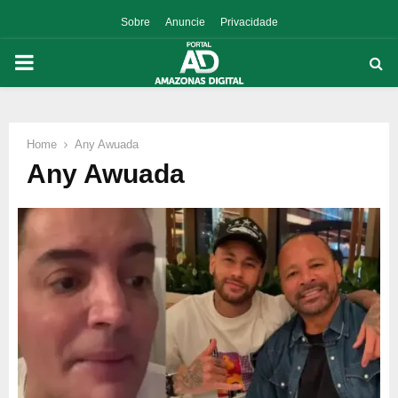
Sobre
Anuncie
Privacidade
PRIMARY
MENU
Home
Any Awuada
p
Any Awuada