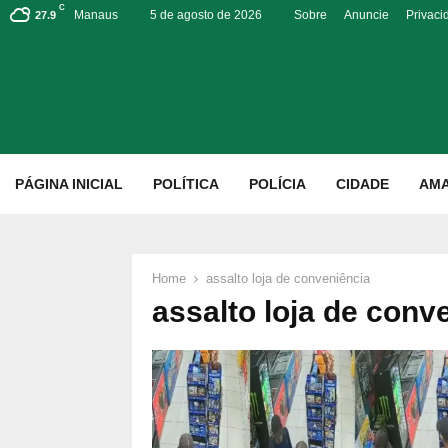
C
Manaus
5 de agosto de 2026
Sobre
Anuncie
Privaci
27.9
p
PÁGINA INICIAL
POLÍTICA
POLÍCIA
CIDADE
AM
Home
assalto loja de conveniência
assalto loja de conv