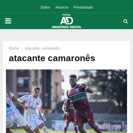
Sobre
Anuncie
Privacidade
PRIMARY
MENU
Home
atacante camaronês
p
atacante camaronês