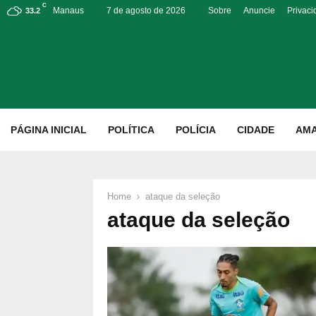
C
Manaus
7 de agosto de 2026
Sobre
Anuncie
Privac
33.2
p
PÁGINA INICIAL
POLÍTICA
POLÍCIA
CIDADE
AM
Home
ataque da seleção
ataque da seleção