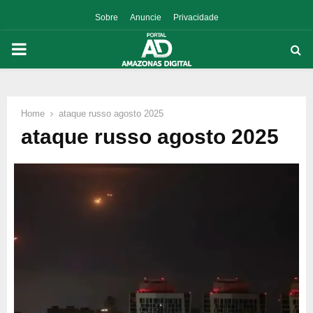
Sobre
Anuncie
Privacidade
PRIMARY
MENU
Home
ataque russo agosto 2025
p
ataque russo agosto 2025