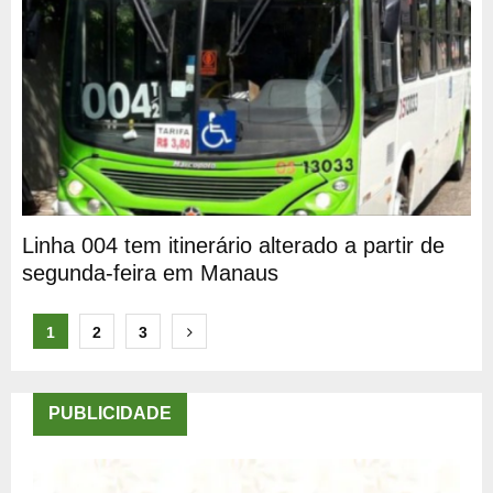
Linha 004 tem itinerário alterado a partir de
segunda-feira em Manaus
Paginação
1
2
3
de
posts
PUBLICIDADE