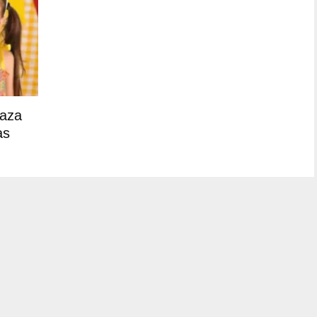
laza
as