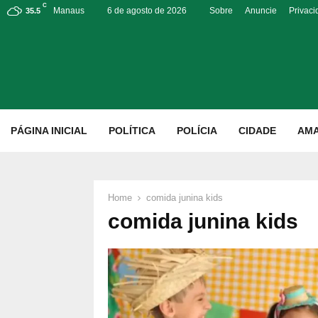
C
Manaus
6 de agosto de 2026
Sobre
Anuncie
Privac
35.5
p
PÁGINA INICIAL
POLÍTICA
POLÍCIA
CIDADE
AM
Home
comida junina kids
comida junina kids