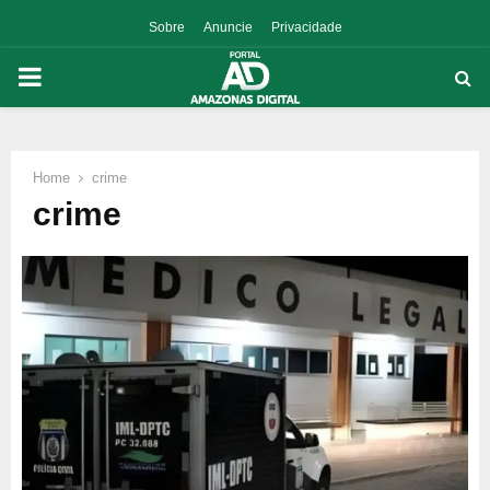
Sobre
Anuncie
Privacidade
PRIMARY
MENU
Home
crime
p
crime