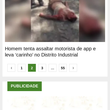
Homem tenta assaltar motorista de app e
leva ‘carinho’ no Distrito Industrial
Paginação
1
2
3
…
55
de
posts
PUBLICIDADE