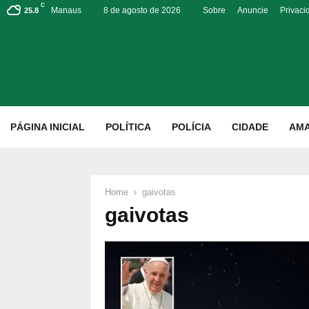
C
Manaus
8 de agosto de 2026
Sobre
Anuncie
Privaci
25.8
p
PÁGINA INICIAL
POLÍTICA
POLÍCIA
CIDADE
AM
Home
gaivotas
gaivotas