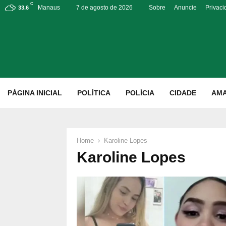
C
Manaus
7 de agosto de 2026
Sobre
Anuncie
Privac
33.6
p
PÁGINA INICIAL
POLÍTICA
POLÍCIA
CIDADE
AM
Home
Karoline Lopes
Karoline Lopes