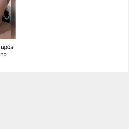
 após
 no