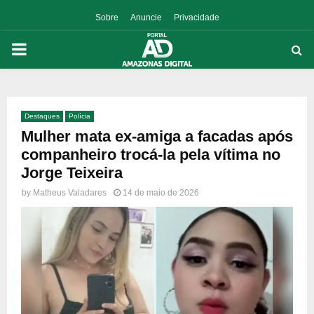
Sobre
Anuncie
Privacidade
PRIMARY
MENU
Destaques
Polícia
p
Mulher mata ex-amiga a facadas após
companheiro trocá-la pela vítima no
Jorge Teixeira
by
Matheus Valadares
14 de maio de 2026