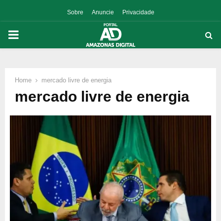
Sobre
Anuncie
Privacidade
PRIMARY
MENU
Home
mercado livre de energia
p
mercado livre de energia