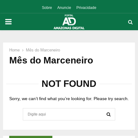
Sobre
Anuncie
Privacidade
PRIMARY
MENU
Home
Mês do Marceneiro
p
Mês do Marceneiro
NOT FOUND
Sorry, we can’t find what you’re looking for. Please try search.
Search
for:
SEARCH