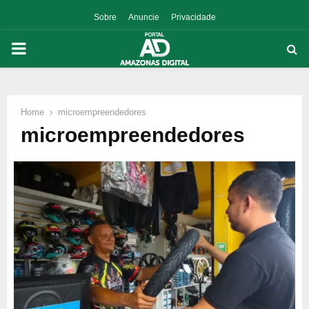
Sobre
Anuncie
Privacidade
PRIMARY
MENU
Home
microempreendedores
p
microempreendedores