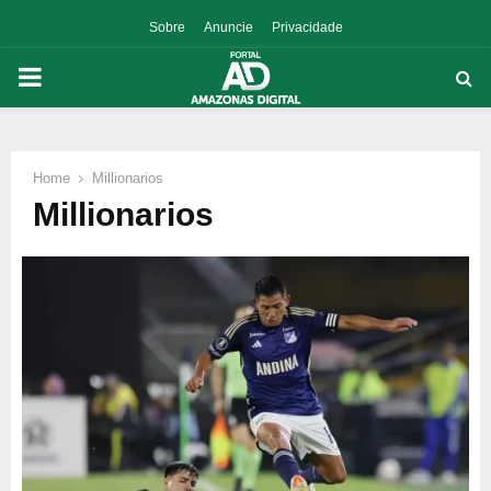
Sobre
Anuncie
Privacidade
PRIMARY
MENU
Home
Millionarios
p
Millionarios