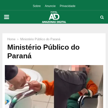
Sobre
Anuncie
Privacidade
PRIMARY
MENU
Home
Ministério Público do Paraná
p
Ministério Público do
Paraná