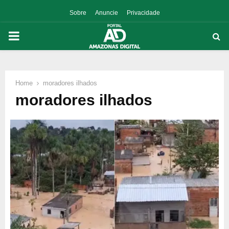
Sobre
Anuncie
Privacidade
PRIMARY
MENU
Home
moradores ilhados
p
moradores ilhados