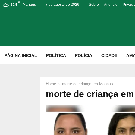
C
Manaus
7 de agosto de 2026
Sobre
Anuncie
Privac
30.5
p
PÁGINA INICIAL
POLÍTICA
POLÍCIA
CIDADE
AM
Home
morte de criança em Manaus
morte de criança e