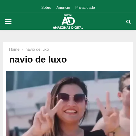
Sobre
Anuncie
Privacidade
PRIMARY
MENU
Home
navio de luxo
p
navio de luxo