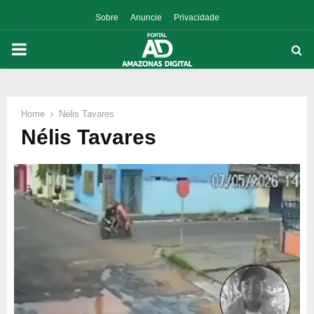
Sobre
Anuncie
Privacidade
PRIMARY
MENU
Home
Nélis Tavares
p
Nélis Tavares