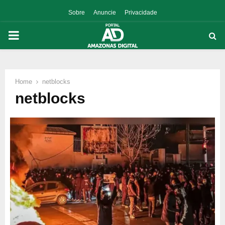
Sobre
Anuncie
Privacidade
PRIMARY
MENU
Home
netblocks
p
netblocks