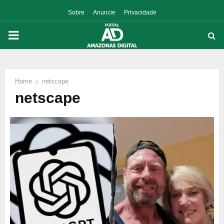
Sobre
Anuncie
Privacidade
PRIMARY
MENU
Home
netscape
p
netscape