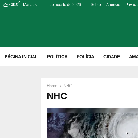
C
Manaus
6 de agosto de 2026
Sobre
Anuncie
Privac
35.5
p
PÁGINA INICIAL
POLÍTICA
POLÍCIA
CIDADE
AM
Home
NHC
NHC