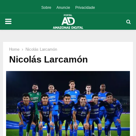
Sobre
Anuncie
Privacidade
PRIMARY
MENU
Home
Nicolás Larcamón
p
Nicolás Larcamón