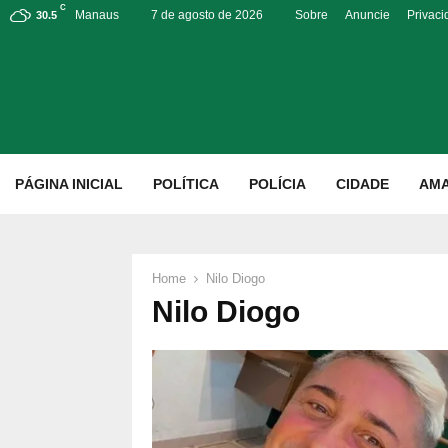
C
Manaus
7 de agosto de 2026
Sobre
Anuncie
Privac
30.5
p
PÁGINA INICIAL
POLÍTICA
POLÍCIA
CIDADE
AM
Home
Nilo Diogo
Nilo Diogo