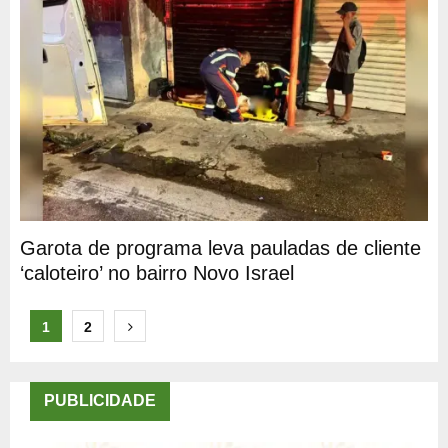
Garota de programa leva pauladas de cliente
‘caloteiro’ no bairro Novo Israel
Paginação
1
2
de
posts
PUBLICIDADE