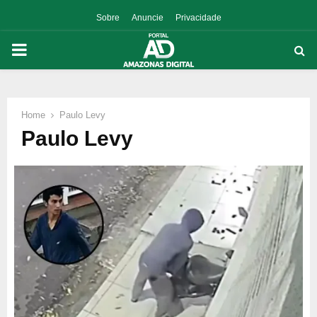
Sobre
Anuncie
Privacidade
PRIMARY
MENU
Home
Paulo Levy
p
Paulo Levy