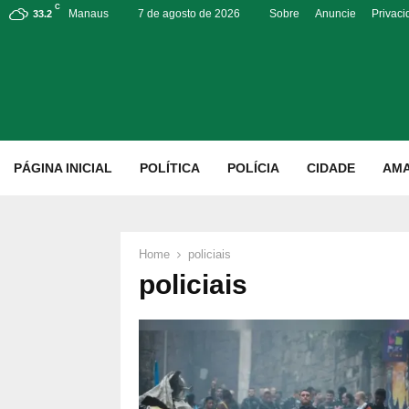
C
Manaus
7 de agosto de 2026
Sobre
Anuncie
Privac
33.2
p
PÁGINA INICIAL
POLÍTICA
POLÍCIA
CIDADE
AM
Home
policiais
policiais