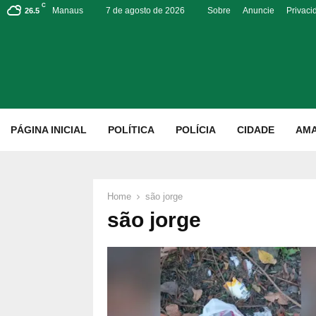
C
Manaus
7 de agosto de 2026
Sobre
Anuncie
Privaci
26.5
p
PÁGINA INICIAL
POLÍTICA
POLÍCIA
CIDADE
AM
Home
são jorge
são jorge