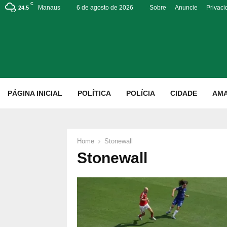
C
Manaus
6 de agosto de 2026
Sobre
Anuncie
Privac
24.5
p
PÁGINA INICIAL
POLÍTICA
POLÍCIA
CIDADE
AM
Home
Stonewall
Stonewall