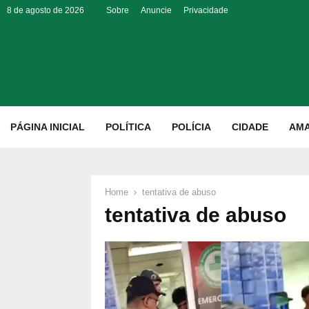
8 de agosto de 2026
Sobre
Anuncie
Privacidade
p
PÁGINA INICIAL
POLÍTICA
POLÍCIA
CIDADE
AM
Home
tentativa de abuso
tentativa de abuso